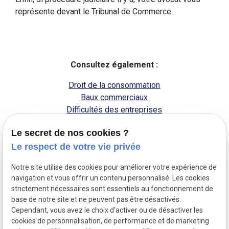
représente devant le Tribunal de Commerce.
Consultez également :
Droit de la consommation
Baux commerciaux
Difficultés des entreprises
Le secret de nos cookies ?
Le respect de votre vie privée
Notre site utilise des cookies pour améliorer votre expérience de
navigation et vous offrir un contenu personnalisé. Les cookies
Contactez-nous
strictement nécessaires sont essentiels au fonctionnement de
Mentions
au
base de notre site et ne peuvent pas être désactivés.
légales
Cependant, vous avez le choix d'activer ou de désactiver les
04 91 54 39 17
BINON - DAVIN
Plan du site
cookies de personnalisation, de performance et de marketing
Avocats