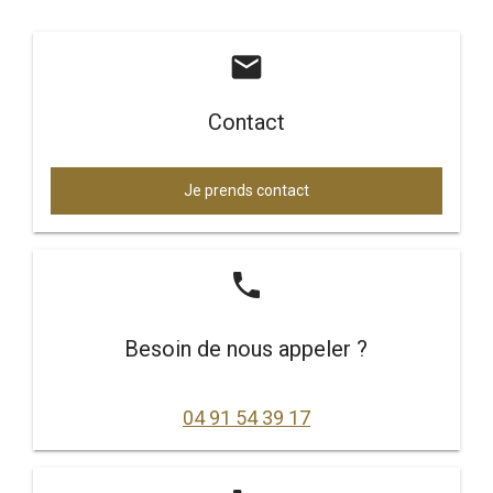
mail
Contact
Je prends contact
phone
Besoin de nous appeler ?
04 91 54 39 17