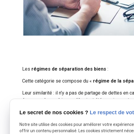
Les
régimes de séparation des biens
:
Cette catégorie se compose du «
régime de la sépa
Leur similarité : il n’y a pas de partage de dettes en 
époux garde ses biens qu’ils aient été acquis avant o
le patrimoine obtenu avant le mariage et celui obtenu
Le secret de nos cookies ?
Le respect de vot
Quel que soit, le régime auquel vous appartenez, en 
Notre site utilise des cookies pour améliorer votre expérienc
réclamant,
pension alimentaire
,
p
restation compen
offrir un contenu personnalisé. Les cookies strictement néce