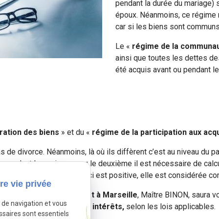
pendant la durée du mariage) 
époux. Néanmoins, ce régime n
car si les biens sont communs
Le «
régime de la communau
ainsi que toutes les dettes d
été acquis avant ou pendant le
ration des biens
» et du «
régime de la participation aux acq
cas de divorce. Néanmoins, là où ils diffèrent c’est au niveau du p
u pendant le mariage, pour le deuxième il est nécessaire de calcu
 après le mariage. Si celle-ci est positive, elle est considérée 
re vie privée
cas de divorce, votre
avocat à Marseille
, Maître BINON, saura vo
e de navigation et vous
satoire
, ou
dommage et intérêts,
selon les lois applicables.
ssaires sont essentiels