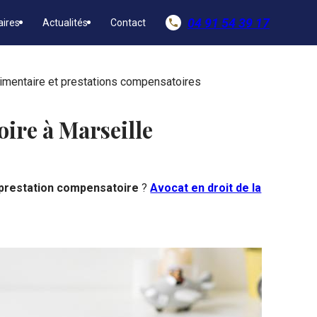
04 91 54 39 17
aires
Actualités
Contact
phone
imentaire et prestations compensatoires
ire à Marseille
prestation compensatoire
?
Avocat en droit de la